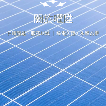
關於曜陞
日曜陞能．服務以誠 ｜ 綠電久恆．永續為根