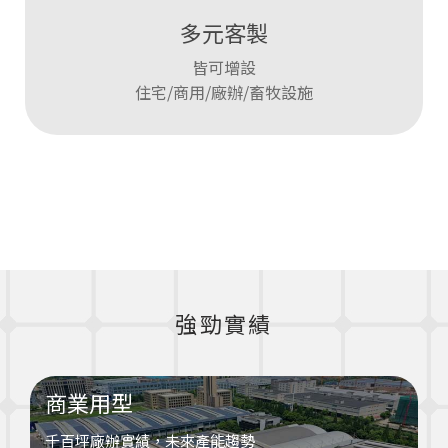
多元客製
皆可增設
住宅/商用/廠辦/畜牧設施
強勁實績
商業用型
千百坪廠辦實績，未來產能趨勢