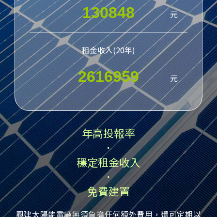
元
租金收入(20年)
元
年高投報率
．
穩定租金收入
．
免費建置
興建太陽能電廠無須負擔任何額外費用，還可定期以