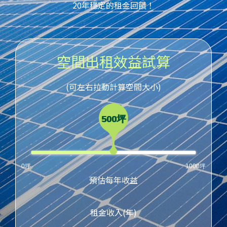
20年穩定的租金回饋！
空間出租效益試算
(可左右拉動計算空間大小)
500坪
0坪
1000坪
預估每年收益
租金收入(年)