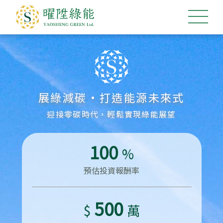
展綠減碳·打造能源未來式
永續能源·終身售後服務
迎接零碳時代，輕鬆實現綠能展望
攜手共好，為下代創造美好未來
100
%
預估投資報酬率
500
$
萬