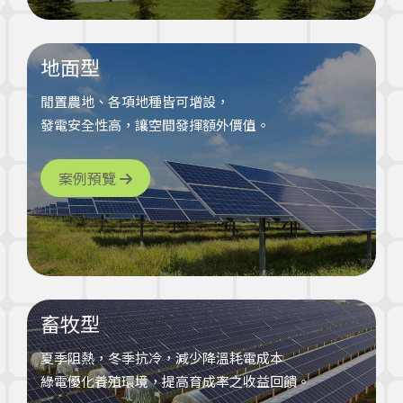
地面型
閒置農地、各項地種皆可增設，
發電安全性高，讓空間發揮額外價值。
案例預覽
畜牧型
夏季阻熱，冬季抗冷，減少降溫耗電成本
綠電優化養殖環境，提高育成率之收益回饋。